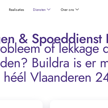
Realisaties
Diensten
Over ons
ngen & Spoeddienst
obleem of lekkage 
den? Buildra is er m
n héél Vlaanderen 24