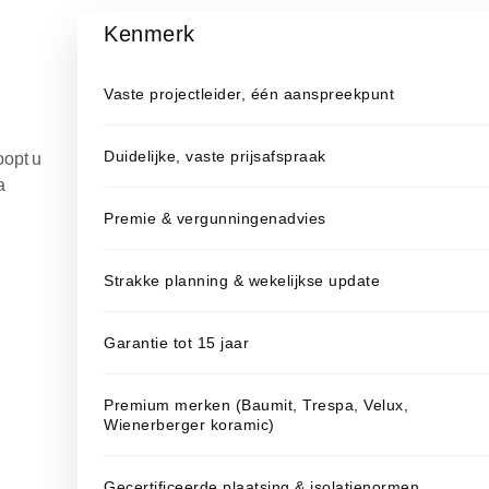
Kenmerk
Vaste projectleider, één aanspreekpunt
Duidelijke, vaste prijsafspraak
oopt u
a
Premie & vergunningenadvies
Strakke planning & wekelijkse update
Garantie tot 15 jaar
Premium merken (Baumit, Trespa, Velux,
Wienerberger koramic)
Gecertificeerde plaatsing & isolatienormen