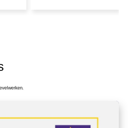
s
gevelwerken.