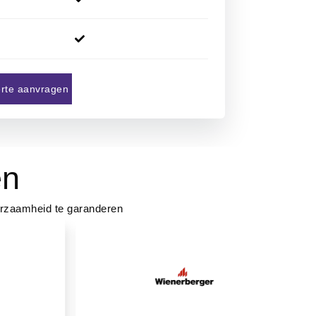
ferte aanvragen
en
urzaamheid te garanderen