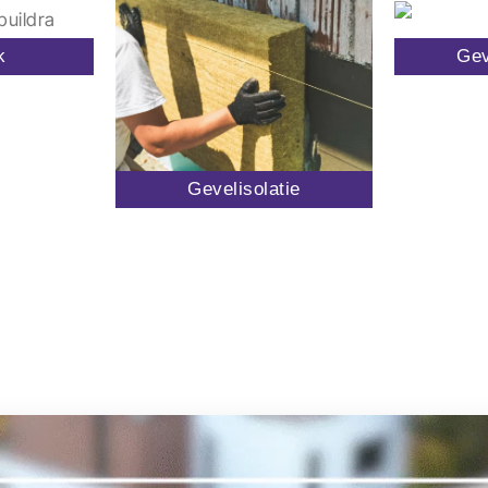
k
Gev
Gevelisolatie